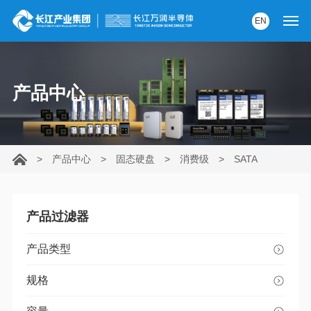
EN
首页
产品中心
产品中心
解决方案
>
产品中心
>
固态硬盘
>
消费级
>
SATA
服务支持
资讯中心
产品过滤器
关于我们
产品类型
党建园地
规格
内部AI助手