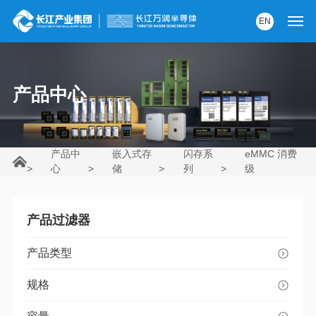
EN
首页
产品中心
产品中心
解决方案
产品中
嵌入式存
闪存系
eMMC 消费
服务支持
>
心
>
储
>
列
>
级
资讯中心
产品过滤器
关于我们
产品类型
党建园地
规格
内部AI助手