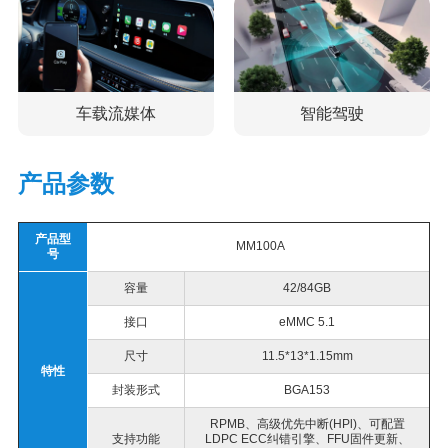
车载流媒体
智能驾驶
产品参数
产品型
MM100A
号
容量
42/84GB
接口
eMMC 5.1
尺寸
11.5*13*1.15mm
特性
封装形式
BGA153
RPMB
、高级优先中断
(HPl)
、可配置
支持功能
LDPC ECC
纠错引擎、
FFU
固件更新、