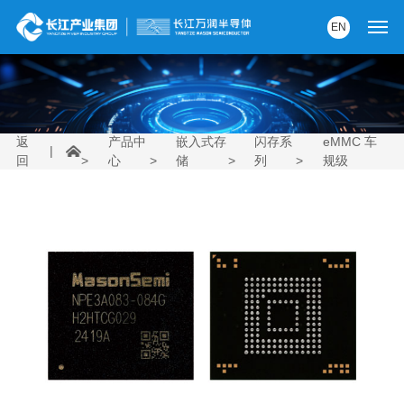
EN
首页
产品中心
返
产品中
嵌入式存
闪存系
eMMC 车
|
回
>
心
>
储
>
列
>
规级
解决方案
服务支持
资讯中心
关于我们
党建园地
内部AI助手