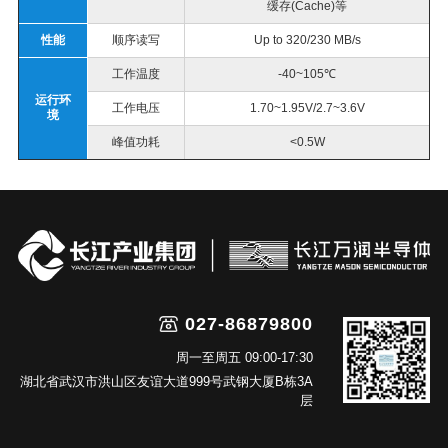
缓存
(Cache)
等
性能
顺序读写
Up to 320/230
MB/s
工作温度
-40
~
105
℃
运行环
工作电压
1.70~1.95V/2.7~3.6V
境
峰值功耗
<0.5W
027-86879800
周一至周五 09:00-17:30
湖北省武汉市洪山区友谊大道999号武钢大厦B栋3A
层